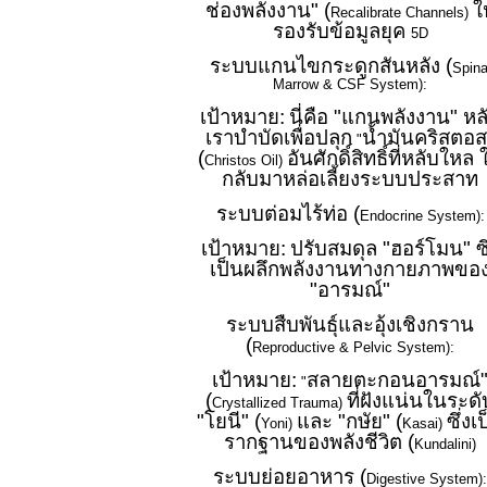
ช่องพลังงาน" (
ใ
Recalibrate Channels)
รองรับข้อมูลยุค
5D
ระบบแกนไขกระดูกสันหลัง (
Spina
Marrow & CSF System):
เป้าหมาย:
นี่คือ "แกนพลังงาน" หล
เราบำบัดเพื่อปลุก
น้ำมันคริสตอส
"
(
อันศักดิ์สิทธิ์ที่หลับใหล 
Christos Oil)
กลับมาหล่อเลี้ยงระบบประสาท
ระบบต่อมไร้ท่อ (
Endocrine System):
เป้าหมาย:
ปรับสมดุล "ฮอร์โมน" ซึ
เป็นผลึกพลังงานทางกายภาพขอ
"อารมณ์"
ระบบสืบพันธุ์และอุ้งเชิงกราน
(
Reproductive & Pelvic System):
เป้าหมาย:
สลายตะกอนอารมณ์
"
(
ที่ฝังแน่นในระดั
Crystallized Trauma)
"โยนี" (
และ "กษัย" (
ซึ่งเ
Yoni)
Kasai)
รากฐานของพลังชีวิต (
Kundalini)
ระบบย่อยอาหาร (
Digestive System):