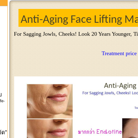
Anti-Aging Face Lifting M
For Sagging Jowls, Cheeks! Look 20 Years Younger, T
Treatment pric
บ
fe-
ัด"