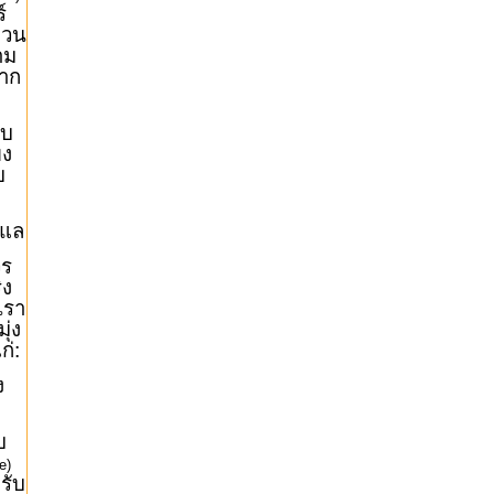
์
งวน
าม
จาก
ับ
ยง
บ
ูแล
วร
ิง
เรา
ุ่ง
ก่:
ง
บ
e)
รับ