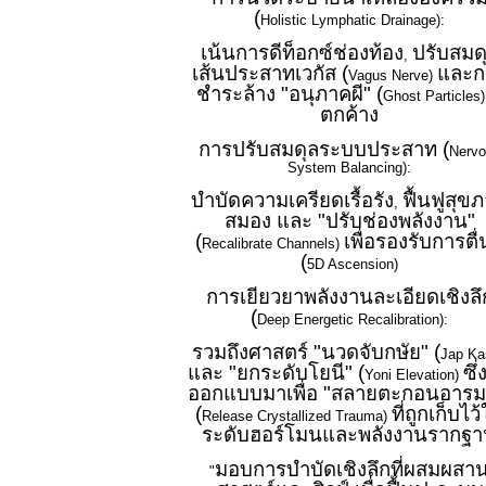
(
Holistic Lymphatic Drainage):
เน้นการดีท็อกซ์ช่องท้อง
ปรับสมด
,
เส้นประสาทเวกัส (
และก
Vagus Nerve)
ชำระล้าง "อนุภาคผี" (
Ghost Particles
ตกค้าง
การปรับสมดุลระบบประสาท (
Nervo
System Balancing):
บำบัดความเครียดเรื้อรัง
ฟื้นฟูสุข
,
สมอง และ "ปรับช่องพลังงาน"
(
เพื่อรองรับการตื่น
Recalibrate Channels)
(
5D Ascension)
การเยียวยาพลังงานละเอียดเชิงลึ
(
Deep Energetic Recalibration):
รวมถึงศาสตร์ "นวดจับกษัย" (
Jap Ka
และ "ยกระดับโยนี" (
ซึ่
Yoni Elevation)
ออกแบบมาเพื่อ "สลายตะกอนอารม
(
ที่ถูกเก็บไว
Release Crystallized Trauma)
ระดับฮอร์โมนและพลังงานรากฐ
มอบการบำบัดเชิงลึกที่ผสมผสา
"