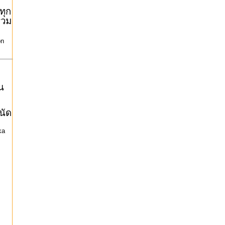
ทุก
(รวม
ะ
on
น
นัด
ka