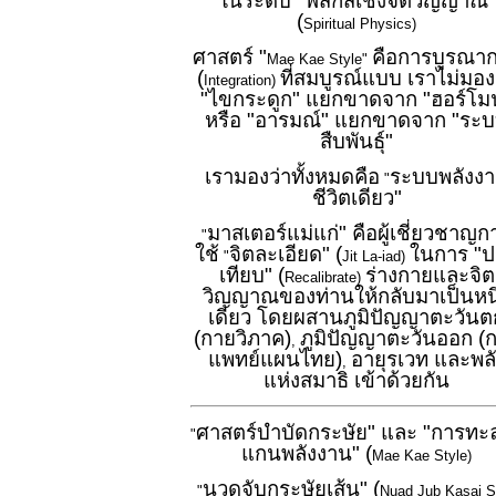
ในระดับ "ฟิสิกส์เชิงจิตวิญญาณ"
(
Spiritual Physics)
ศาสตร์ "
คือการบูรณา
Mae Kae Style"
(
ที่สมบูรณ์แบบ เราไม่มอง
Integration)
"ไขกระดูก" แยกขาดจาก "ฮอร์โม
หรือ "อารมณ์" แยกขาดจาก "ระ
สืบพันธุ์"
เรามองว่าทั้งหมดคือ
ระบบพลังง
"
ชีวิตเดียว"
มาสเตอร์แม่แก่" คือผู้เชี่ยวชาญก
"
ใช้
จิตละเอียด" (
ในการ "ป
"
Jit La-iad)
เทียบ" (
ร่างกายและจิต
Recalibrate)
วิญญาณของท่านให้กลับมาเป็นหนึ
เดียว โดยผสานภูมิปัญญาตะวันต
(กายวิภาค)
ภูมิปัญญาตะวันออก (
,
แพทย์แผนไทย)
อายุรเวท และพลั
,
แห่งสมาธิ เข้าด้วยกัน
ศาสตร์บำบัดกระษัย" และ "การทะ
"
แกนพลังงาน" (
Mae Kae Style)
นวดจับกระษัยเส้น" (
"
Nuad Jub Kasai S