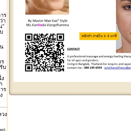
การ
ว่า
น"
บบ
าน
าร
รับ
่ง
ก
การ
ง
ลวง
en)