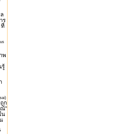
ุล
าร
ที่
)
us
ภาพ
รู้
ก
sai)
งถูก
ณ์"
้ใน
าน
น