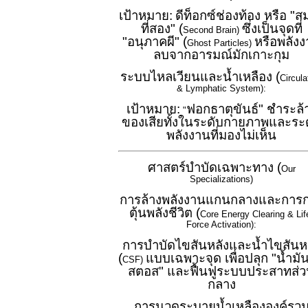
เป้าหมาย:
ดีท็อกซ์ช่องท้อง หรือ "ส
ที่สอง" (
ซึ่งเป็นจุดที่
Second Brain)
"อนุภาคผี" (
หรือพลัง
Ghost Particles)
ลบจากอารมณ์มักเกาะกุม
ระบบไหลเวียนและน้ำเหลือง (
Circula
& Lymphatic System):
เป้าหมาย:
ฟอกธาตุขันธ์" ชำระล้
"
ของเสียทั้งในระดับกายภาพและระ
พลังงานที่มองไม่เห็น
ศาสตร์บำบัดเฉพาะทาง (
Our
Specializations)
การล้างพลังงานแกนกลางและการ
ตุ้นพลังชีวิต (
Core Energy Clearing & Lif
Force Activation):
การบำบัดไขสันหลังและน้ำไขสันห
(
แบบเฉพาะจุด เพื่อปลุก "น้ำมัน
CSF)
สตอส" และฟื้นฟูระบบประสาทส่
กลาง
การนวดระบายน้ำเหลืององค์รว