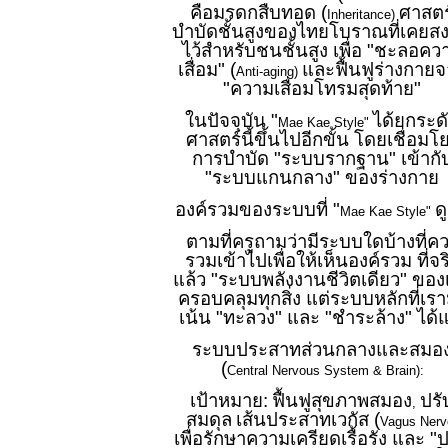
คือมรดกสืบทอด (
ศาสตร
Inheritance)
บำบัดชั้นสูงของไทยโบราณที่เคยส
ไว้สำหรับชนชั้นสูง เพื่อ "ชะลอคว
เสื่อม" (
และฟื้นฟูร่างกาย
Anti-aging)
"ความเสื่อมโทรมสุดท้าย"
ในปัจจุบัน "
ได้ยกระด
Mae Kae Style"
ศาสตร์นี้ขึ้นไปอีกขั้น โดยเชื่อมโ
การบำบัด "ระบบรากฐาน" เข้ากั
"ระบบแกนกลาง" ของร่างกาย
องค์รวมของระบบที่ "
ด
Mae Kae Style"
ตามที่ครูถามว่ามีระบบใดบ้างที่ค
รวมเข้าไปเพื่อให้เห็นองค์รวม ที่จร
แล้ว "ระบบพลังงานชีวิตเดียว" ของ
ครอบคลุมทุกสิ่ง แต่ระบบหลักที่เราม
เน้น "ทะลวง" และ "ชำระล้าง" ได้แ
ระบบประสาทส่วนกลางและสมอ
(
Central Nervous System & Brain):
เป้าหมาย:
ฟื้นฟูสุขภาพสมอง
ปรั
,
สมดุล
เส้นประสาทเวกัส (
Vagus Nerv
เพื่อรักษาความเครียดเรื้อรัง และ "ป