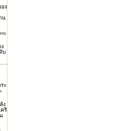
มอง
งาน
tory
าง
ดับ
กระ
e-
ลัง
คริ
วน
ม